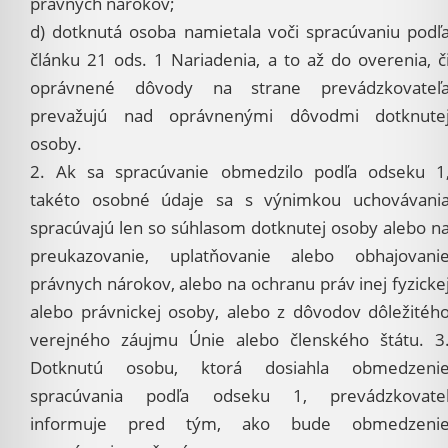
právnych nárokov;
d) dotknutá osoba namietala voči spracúvaniu podľ
článku 21 ods. 1 Nariadenia, a to až do overenia, č
oprávnené dôvody na strane prevádzkovateľ
prevažujú nad oprávnenými dôvodmi dotknute
osoby.
2. Ak sa spracúvanie obmedzilo podľa odseku 1
takéto osobné údaje sa s výnimkou uchovávani
spracúvajú len so súhlasom dotknutej osoby alebo n
preukazovanie, uplatňovanie alebo obhajovani
právnych nárokov, alebo na ochranu práv inej fyzicke
alebo právnickej osoby, alebo z dôvodov dôležitéh
verejného záujmu Únie alebo členského štátu. 3
Dotknutú osobu, ktorá dosiahla obmedzeni
spracúvania podľa odseku 1, prevádzkovate
informuje pred tým, ako bude obmedzeni