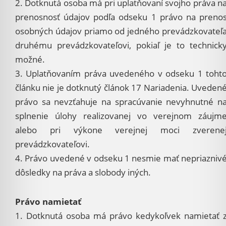
2. Dotknutá osoba má pri uplatňovaní svojho práva n
prenosnosť údajov podľa odseku 1 právo na preno
osobných údajov priamo od jedného prevádzkovateľ
druhému prevádzkovateľovi, pokiaľ je to technick
možné.
3. Uplatňovaním práva uvedeného v odseku 1 toht
článku nie je dotknutý článok 17 Nariadenia. Uveden
právo sa nevzťahuje na spracúvanie nevyhnutné n
splnenie úlohy realizovanej vo verejnom záujm
alebo pri výkone verejnej moci zverene
prevádzkovateľovi.
4. Právo uvedené v odseku 1 nesmie mať nepriazniv
dôsledky na práva a slobody iných.
Právo namietať
1. Dotknutá osoba má právo kedykoľvek namietať 