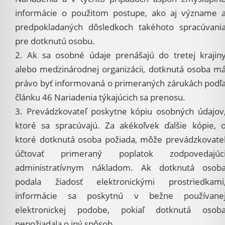
informácie o použitom postupe, ako aj význame 
predpokladaných dôsledkoch takéhoto spracúvani
pre dotknutú osobu.
2. Ak sa osobné údaje prenášajú do tretej krajin
alebo medzinárodnej organizácii, dotknutá osoba m
právo byť informovaná o primeraných zárukách podľ
článku 46 Nariadenia týkajúcich sa prenosu.
3. Prevádzkovateľ poskytne kópiu osobných údajov
ktoré sa spracúvajú. Za akékoľvek ďalšie kópie, 
ktoré dotknutá osoba požiada, môže prevádzkovate
účtovať primeraný poplatok zodpovedajúc
administratívnym nákladom. Ak dotknutá osob
podala žiadosť elektronickými prostriedkami
informácie sa poskytnú v bežne používane
elektronickej podobe, pokiaľ dotknutá osob
nepožiadala o iný spôsob.