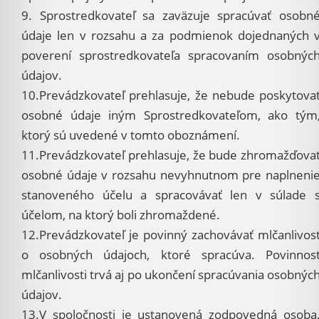
9. Sprostredkovateľ sa zaväzuje spracúvať osobn
údaje len v rozsahu a za podmienok dojednaných 
poverení sprostredkovateľa spracovaním osobnýc
údajov.
10.Prevádzkovateľ prehlasuje, že nebude poskytova
osobné údaje iným Sprostredkovateľom, ako tým
ktorý sú uvedené v tomto oboznámení.
11.Prevádzkovateľ prehlasuje, že bude zhromažďova
osobné údaje v rozsahu nevyhnutnom pre naplneni
stanoveného účelu a spracovávať len v súlade 
účelom, na ktorý boli zhromaždené.
12.Prevádzkovateľ je povinný zachovávať mlčanlivos
o osobných údajoch, ktoré spracúva. Povinnos
mlčanlivosti trvá aj po ukončení spracúvania osobnýc
údajov.
13.V spoločnosti je ustanovená zodpovedná osoba