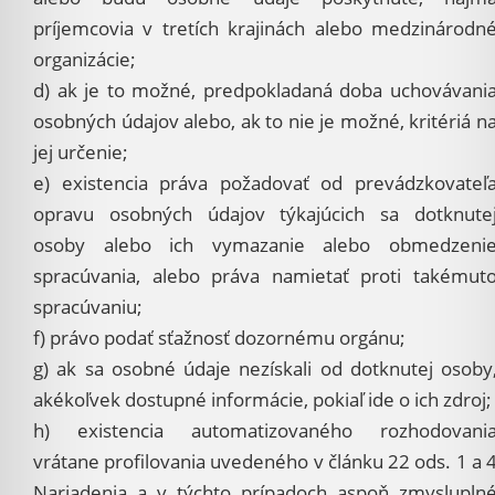
príjemcovia v tretích krajinách alebo medzinárodn
organizácie;
d) ak je to možné, predpokladaná doba uchovávani
osobných údajov alebo, ak to nie je možné, kritériá n
jej určenie;
e) existencia práva požadovať od prevádzkovateľ
opravu osobných údajov týkajúcich sa dotknute
osoby alebo ich vymazanie alebo obmedzeni
spracúvania, alebo práva namietať proti takémut
spracúvaniu;
f) právo podať sťažnosť dozornému orgánu;
g) ak sa osobné údaje nezískali od dotknutej osoby
akékoľvek dostupné informácie, pokiaľ ide o ich zdroj;
h) existencia automatizovaného rozhodovani
vrátane profilovania uvedeného v článku 22 ods. 1 a 
Nariadenia a v týchto prípadoch aspoň zmyslupln