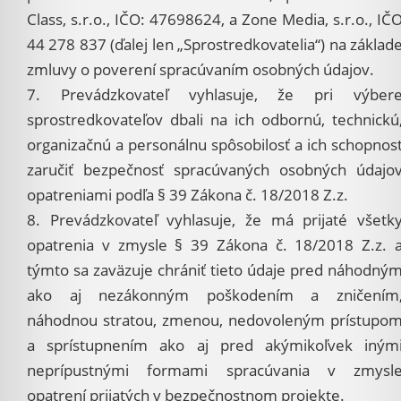
Class, s.r.o., IČO: 47698624, a Zone Media, s.r.o., IČ
44 278 837 (ďalej len „Sprostredkovatelia“) na základ
zmluvy o poverení spracúvaním osobných údajov.
7. Prevádzkovateľ vyhlasuje, že pri výber
sprostredkovateľov dbali na ich odbornú, technickú
organizačnú a personálnu spôsobilosť a ich schopnos
zaručiť bezpečnosť spracúvaných osobných údajo
opatreniami podľa § 39 Zákona č. 18/2018 Z.z.
8. Prevádzkovateľ vyhlasuje, že má prijaté všetk
opatrenia v zmysle § 39 Zákona č. 18/2018 Z.z. 
týmto sa zaväzuje chrániť tieto údaje pred náhodný
ako aj nezákonným poškodením a zničením
náhodnou stratou, zmenou, nedovoleným prístupo
a sprístupnením ako aj pred akýmikoľvek iným
neprípustnými formami spracúvania v zmysl
opatrení prijatých v bezpečnostnom projekte.