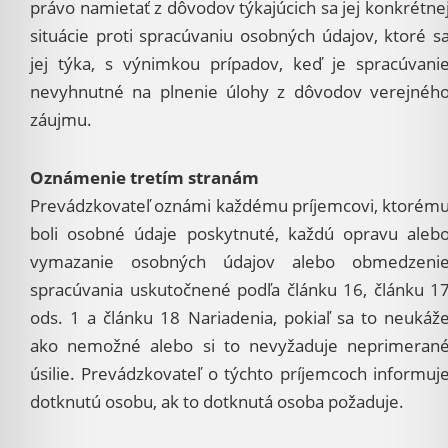
právo namietať z dôvodov týkajúcich sa jej konkrétne
situácie proti spracúvaniu osobných údajov, ktoré s
jej týka, s výnimkou prípadov, keď je spracúvani
nevyhnutné na plnenie úlohy z dôvodov verejnéh
záujmu.
Oznámenie tretím stranám
Prevádzkovateľ oznámi každému príjemcovi, ktorém
boli osobné údaje poskytnuté, každú opravu aleb
vymazanie osobných údajov alebo obmedzeni
spracúvania uskutočnené podľa článku 16, článku 1
ods. 1 a článku 18 Nariadenia, pokiaľ sa to neukáž
ako nemožné alebo si to nevyžaduje neprimeran
úsilie. Prevádzkovateľ o týchto príjemcoch informuj
dotknutú osobu, ak to dotknutá osoba požaduje.