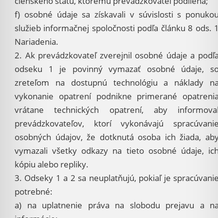
členského štátu, ktorému prevádzkovateľ podlieha;
f) osobné údaje sa získavali v súvislosti s ponuko
služieb informačnej spoločnosti podľa článku 8 ods. 
Nariadenia.
2. Ak prevádzkovateľ zverejnil osobné údaje a podľ
odseku 1 je povinný vymazať osobné údaje, s
zreteľom na dostupnú technológiu a náklady n
vykonanie opatrení podnikne primerané opatreni
vrátane technických opatrení, aby informova
prevádzkovateľov, ktorí vykonávajú spracúvani
osobných údajov, že dotknutá osoba ich žiada, ab
vymazali všetky odkazy na tieto osobné údaje, ic
kópiu alebo repliky.
3. Odseky 1 a 2 sa neuplatňujú, pokiaľ je spracúvani
potrebné:
a) na uplatnenie práva na slobodu prejavu a n