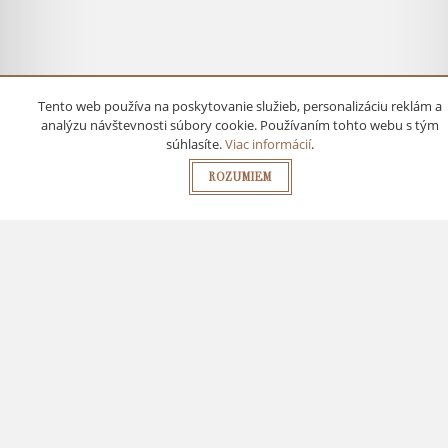
Tento web používa na poskytovanie služieb, personalizáciu reklám a
analýzu návštevnosti súbory cookie. Používaním tohto webu s tým
súhlasíte.
Viac informácií
.
ROZUMIEM
ZION SPA LUXURY
ZION SPA LUXURY
Grand Hotel River Park,
Grand Hotel Kempinski High
a Luxury Collection Hotel
Tatras
Dvořákovo nábrežie 6,
Kúpeľná 6, Štrbské Pleso