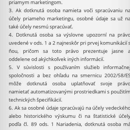
priamym marketingom.
3. Ak dotknutá osoba namieta voči spracúvaniu n
účely priameho marketingu, osobné údaje sa už n
také účely nesmú spracúvať.
4. Dotknutá osoba sa výslovne upozorní na práv
uvedené v ods. 1 a 2 najneskôr pri prvej komunikácií 
ňou, pričom sa toto právo prezentuje jasne 
oddelene od akýchkoľvek iných informácií.
5. V súvislosti s používaním služieb informačne
spoločnosti a bez ohľadu na smernicu 2002/58/E
môže dotknutá osoba uplatňovať svoje práv
namietať automatizovanými prostriedkami s použití
technických špecifikácií.
6. Ak sa osobné údaje spracúvajú na účely vedeckéh
alebo historického výskumu či na štatistické účel
podľa čl. 89 ods. 1 Nariadenia, dotknutá osoba m