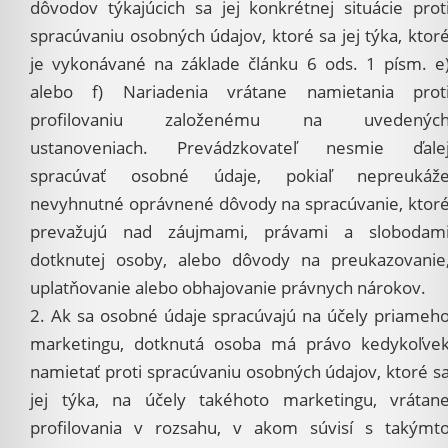
dôvodov týkajúcich sa jej konkrétnej situácie prot
spracúvaniu osobných údajov, ktoré sa jej týka, ktor
je vykonávané na základe článku 6 ods. 1 písm. e
alebo f) Nariadenia vrátane namietania prot
profilovaniu založenému na uvedenýc
ustanoveniach. Prevádzkovateľ nesmie ďale
spracúvať osobné údaje, pokiaľ nepreukáž
nevyhnutné oprávnené dôvody na spracúvanie, ktor
prevažujú nad záujmami, právami a slobodam
dotknutej osoby, alebo dôvody na preukazovanie
uplatňovanie alebo obhajovanie právnych nárokov.
2. Ak sa osobné údaje spracúvajú na účely priameh
marketingu, dotknutá osoba má právo kedykoľve
namietať proti spracúvaniu osobných údajov, ktoré s
jej týka, na účely takéhoto marketingu, vrátan
profilovania v rozsahu, v akom súvisí s takýmt