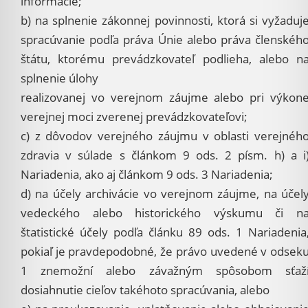
informácie;
b) na splnenie zákonnej povinnosti, ktorá si vyžaduj
spracúvanie podľa práva Únie alebo práva členskéh
štátu, ktorému prevádzkovateľ podlieha, alebo n
splnenie úlohy
realizovanej vo verejnom záujme alebo pri výkon
verejnej moci zverenej prevádzkovateľovi;
c) z dôvodov verejného záujmu v oblasti verejnéh
zdravia v súlade s článkom 9 ods. 2 písm. h) a i
Nariadenia, ako aj článkom 9 ods. 3 Nariadenia;
d) na účely archivácie vo verejnom záujme, na účel
vedeckého alebo historického výskumu či n
štatistické účely podľa článku 89 ods. 1 Nariadenia
pokiaľ je pravdepodobné, že právo uvedené v odsek
1 znemožní alebo závažným spôsobom sťaž
dosiahnutie cieľov takéhoto spracúvania, alebo