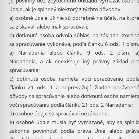
je povinný bez zbytočného odkladu vymazať osobn
údaje, ak je splnený niektorý z týchto dôvodov:
a) osobné údaje už nie sú potrebné na účely, na ktor
sa získavali alebo inak spracúvali;
b) dotknutá osoba odvolá súhlas, na základe ktoréh
sa spracúvanie vykonáva, podľa článku 6 ods. 1 písm
a) Nariadenia alebo článku 9 ods. 2 písm. a
Nariadenia, a ak neexistuje iný právny základ pr
spracúvanie;
c) dotknutá osoba namieta voči spracúvaniu podľ
článku 21 ods. 1 a neprevažujú žiadne oprávnen
dôvody na spracúvanie alebo dotknutá osoba namiet
voči spracúvaniu podľa článku 21 ods. 2 Nariadenia;
d) osobné údaje sa spracúvali nezákonne;
e) osobné údaje musia byť vymazané, aby sa splnil
zákonná povinnosť podľa práva Únie alebo práv